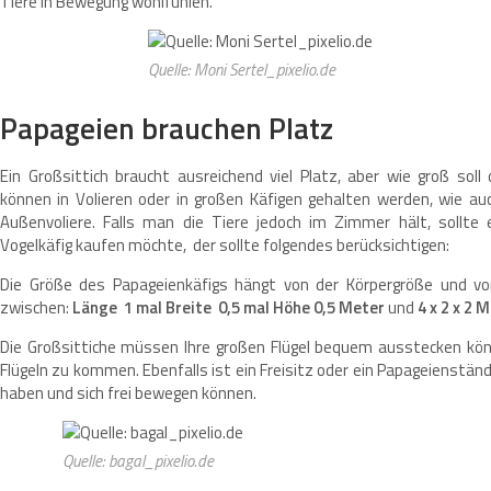
Tiere in Bewegung wohlfühlen.
Quelle: Moni Sertel_pixelio.de
Papageien brauchen Platz
Ein Großsittich braucht ausreichend viel Platz, aber wie groß soll
können in Volieren oder in großen Käfigen gehalten werden, wie au
Außenvoliere. Falls man die Tiere jedoch im Zimmer hält, sollte e
Vogelkäfig kaufen möchte, der sollte folgendes berücksichtigen:
Die Größe des Papageienkäfigs hängt von der Körpergröße und von
zwischen:
Länge 1 mal Breite 0,5 mal Höhe 0,5 Meter
und
4 x 2 x 2 
Die Großsittiche müssen Ihre großen Flügel bequem ausstecken könn
Flügeln zu kommen. Ebenfalls ist ein Freisitz oder ein Papageienständ
haben und sich frei bewegen können.
Quelle: bagal_pixelio.de