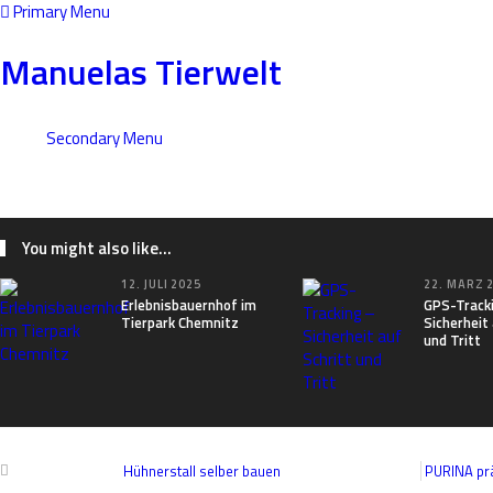
Primary Menu
Manuelas Tierwelt
Secondary Menu
DISCLAIMER
DATENSCHUTZERKLÄRUNG
KONTAKT
IMP
You might also like...
12. JULI 2025
22. MÄRZ 
Erlebnisbauernhof im
GPS-Track
Tierpark Chemnitz
Sicherheit 
und Tritt
Hühnerstall selber bauen
PURINA pr