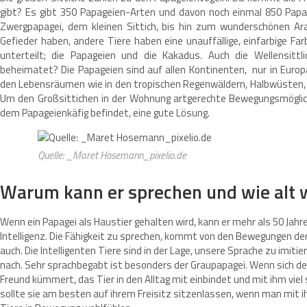
gibt? Es gibt 350 Papageien-Arten und davon noch einmal 850 Pap
Zwergpapagei, dem kleinen Sittich, bis hin zum wunderschönen Ar
Gefieder haben, andere Tiere haben eine unauffällige, einfarbige Fa
unterteilt; die Papageien und die Kakadus. Auch die Wellensitt
beheimatet? Die Papageien sind auf allen Kontinenten, nur in Europa
den Lebensräumen wie in den tropischen Regenwäldern, Halbwüsten, 
Um den Großsittichen in der Wohnung artgerechte Bewegungsmöglichke
dem Papageienkäfig befindet, eine gute Lösung.
Quelle: _Maret Hosemann_pixelio.de
Warum kann er sprechen und wie alt w
Wenn ein Papagei als Haustier gehalten wird, kann er mehr als 50 Jahr
Intelligenz. Die Fähigkeit zu sprechen, kommt von den Bewegungen d
auch. Die Intelligenten Tiere sind in der Lage, unsere Sprache zu imiti
nach. Sehr sprachbegabt ist besonders der Graupapagei. Wenn sich der
Freund kümmert, das Tier in den Alltag mit einbindet und mit ihm viel 
sollte sie am besten auf ihrem Freisitz sitzenlassen, wenn man mit i