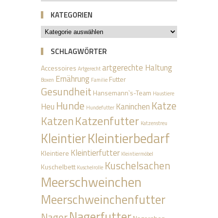
KATEGORIEN
SCHLAGWÖRTER
artgerechte Haltung
Accessoires
Artgerecht
Ernährung
Futter
Boxen
Familie
Gesundheit
Hansemann`s-Team
Haustiere
Hunde
Katze
Heu
Kaninchen
Hundefutter
Katzenfutter
Katzen
Katzenstreu
Kleintierbedarf
Kleintier
Kleintierfutter
Kleintiere
Kleintiermöbel
Kuschelsachen
Kuschelbett
Kuschelrolle
Meerschweinchen
Meerschweinchenfutter
Nagerfutter
Nager