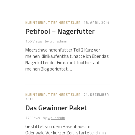
0
KLEINTIERFUTTER HERSTELLER
15. APRIL 2014
Petifool – Nagerfutter
166 Views
by
wp_admin
Meerschweinchenfutter Teil 2 Kurz vor
meinen Klinikaufenthalt, hatte ich über das
Nagerfutter der Firma petifool hier auf
meinen Blog berichtet.…
0
KLEINTIERFUTTER HERSTELLER
21. DEZEMBER
2013
Das Gewinner Paket
77 Views
by
wp_admin
Gestiftet von dem Hasenhaus im
Odenwald Vor kurzer Zeit startete ich, in