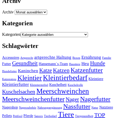
Archiv
Archiv
Kategorien
Kategorien
Schlagwörter
artgerechte Haltung
Ernährung
Accessoires
Artgerecht
Boxen
Familie
Gesundheit
Hunde
Heu
Futter
Hansemann`s-Team
Haustiere
Katzenfutter
Katzen
Katze
Kaninchen
Hundefutter
Kleintierbedarf
Kleintier
Kleintiere
Katzenstreu
Kleintierfutter
Kuschelbett
Kleintiermöbel
Kuschelrolle
Meerschweinchen
Kuschelsachen
Meerschweinchenfutter
Nagerfutter
Nager
Nassfutter
Nagershop
Nutztiere
Nagerzubehör
Nahrungsergänzung
Natur
Tiere
TOP
Pellets
Pferde
Petifool
Sanoro
Tierbedarf
Tiergesundheit