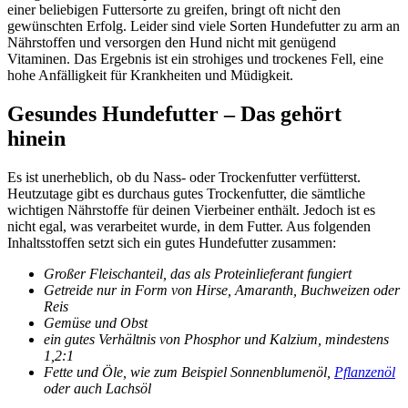
einer beliebigen Futtersorte zu greifen, bringt oft nicht den
gewünschten Erfolg. Leider sind viele Sorten Hundefutter zu arm an
Nährstoffen und versorgen den Hund nicht mit genügend
Vitaminen. Das Ergebnis ist ein strohiges und trockenes Fell, eine
hohe Anfälligkeit für Krankheiten und Müdigkeit.
Gesundes Hundefutter – Das gehört
hinein
Es ist unerheblich, ob du Nass- oder Trockenfutter verfütterst.
Heutzutage gibt es durchaus gutes Trockenfutter, die sämtliche
wichtigen Nährstoffe für deinen Vierbeiner enthält. Jedoch ist es
nicht egal, was verarbeitet wurde, in dem Futter. Aus folgenden
Inhaltsstoffen setzt sich ein gutes Hundefutter zusammen:
Großer Fleischanteil, das als Proteinlieferant fungiert
Getreide nur in Form von Hirse, Amaranth, Buchweizen oder
Reis
Gemüse und Obst
ein gutes Verhältnis von Phosphor und Kalzium, mindestens
1,2:1
Fette und Öle, wie zum Beispiel Sonnenblumenöl,
Pflanzenöl
oder auch Lachsöl