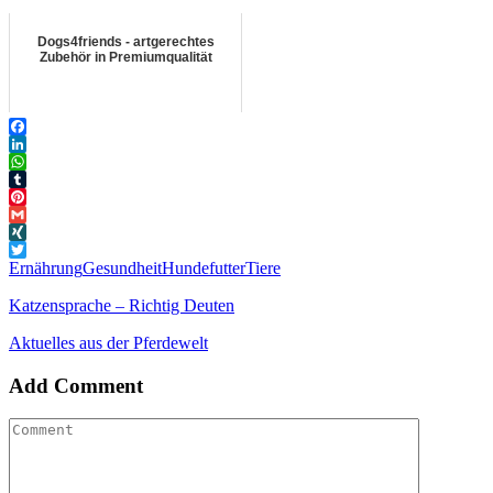
Dogs4friends - artgerechtes
Zubehör in Premiumqualität
Facebook
LinkedIn
WhatsApp
Tumblr
Pinterest
Gmail
XING
Twitter
Ernährung
Gesundheit
Hundefutter
Tiere
Katzensprache – Richtig Deuten
Aktuelles aus der Pferdewelt
Add Comment