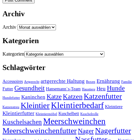
Post Comment
Archiv
Archiv
Kategorien
Kategorien
Schlagwörter
artgerechte Haltung
Ernährung
Accessoires
Artgerecht
Boxen
Familie
Gesundheit
Hunde
Heu
Futter
Hansemann`s-Team
Haustiere
Katzenfutter
Katzen
Katze
Kaninchen
Hundefutter
Kleintierbedarf
Kleintier
Kleintiere
Katzenstreu
Kleintierfutter
Kuschelbett
Kleintiermöbel
Kuschelrolle
Meerschweinchen
Kuschelsachen
Meerschweinchenfutter
Nagerfutter
Nager
Nassfutter