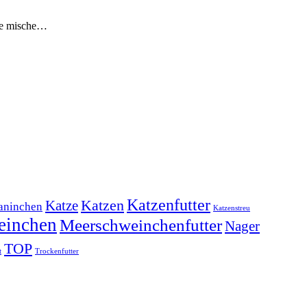
ise mische…
Katzenfutter
Katzen
Katze
aninchen
Katzenstreu
einchen
Meerschweinchenfutter
Nager
TOP
t
Trockenfutter