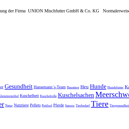
ie Lieferung der Firma UNION Mischfutter GmbH & Co. KG Normalerwe
Gesundheit
Hunde
Heu
K
ter
Hansemann`s-Team
Haustiere
Hundefutter
Meerschw
Kuschelsachen
Kuschelbett
Kleintiermöbel
Kuschelrolle
Tiere
er
Nutztiere
Pellets
Pferde
Natur
Petifool
Sanoro
Tierbedarf
Tiergesundhei