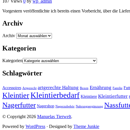
107 Views
0
by
wp_admin
Vorgestern veröffentlichte ich bereits einen Vorbericht, über d
Archiv
Archiv
Kategorien
Kategorien
Schlagwörter
artgerechte Haltung
Ernährung
Accessoires
Fut
Artgerecht
Boxen
Familie
Kleintierbedarf
Kleintier
Kleintierfutter
Kleintiere
Nagerfutter
Nassfutt
Nagershop
Nagerzubehör
Nahrungsergänzung
© Copyright 2026
Manuelas Tierwelt
.
Powered by
WordPress
· Designed by
Theme Junkie