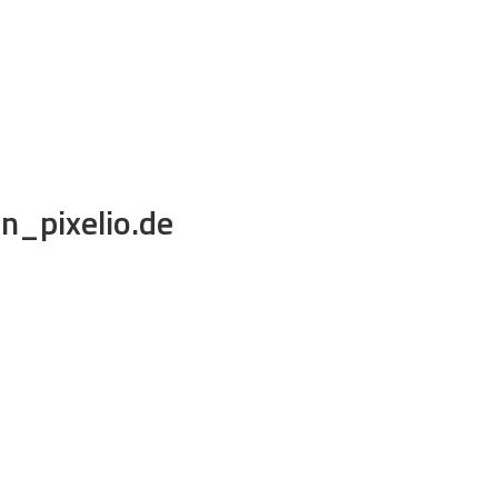
KONTAKT
IMPRESSUM
KOOPERATION
0
n_pixelio.de