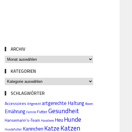
Follow:
ARCHIV
KATEGORIEN
SCHLAGWÖRTER
artgerechte Haltung
Accessoires
Artgerecht
Boxen
Gesundheit
Ernährung
Futter
Familie
Hunde
Heu
Hansemann`s-Team
Haustiere
Katzen
Katze
Kaninchen
Hundefutter