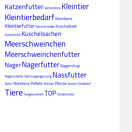
Kleintier
Katzenfutter
Katzenstreu
Kleintierbedarf
Kleintiere
Kleintierfutter
Kuschelbett
Kleintiermöbel
Kuschelsachen
Kuschelrolle
Meerschweinchen
Meerschweinchenfutter
Nagerfutter
Nager
Nagershop
Nassfutter
Nagerzubehör
Nahrungsergänzung
Nutztiere
Pellets
Pferde
Natur
Petifool
Sanoro
Tierbedarf
Tiere
TOP
Tiergesundheit
Trockenfutter