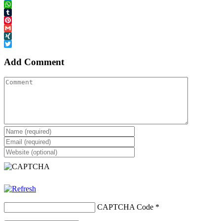
LinkedIn
WhatsApp
Tumblr
Pinterest
Gmail
XING
Twitter
Add Comment
CAPTCHA Code
*