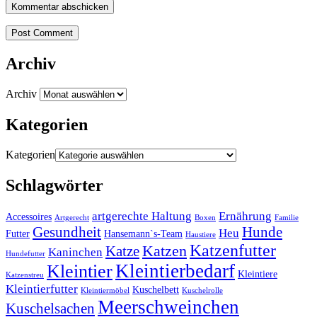
Post Comment
Archiv
Archiv
Kategorien
Kategorien
Schlagwörter
artgerechte Haltung
Ernährung
Accessoires
Artgerecht
Boxen
Familie
Gesundheit
Hunde
Heu
Futter
Hansemann`s-Team
Haustiere
Katzenfutter
Katzen
Katze
Kaninchen
Hundefutter
Kleintierbedarf
Kleintier
Kleintiere
Katzenstreu
Kleintierfutter
Kuschelbett
Kleintiermöbel
Kuschelrolle
Meerschweinchen
Kuschelsachen