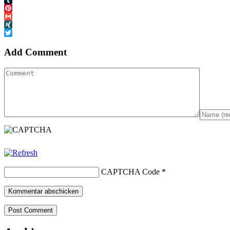
Tumblr
Pinterest
Gmail
XING
Twitter
Add Comment
CAPTCHA Code
*
Post Comment